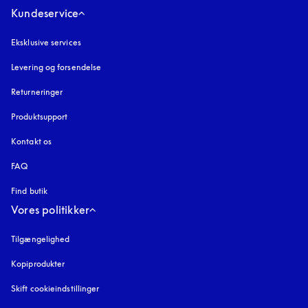
Kundeservice
Eksklusive services
Levering og forsendelse
Returneringer
Produktsupport
Kontakt os
FAQ
Find butik
Vores politikker
Tilgængelighed
åbnes under en ny fane
Kopiprodukter
åbnes under en ny fane
Skift cookieindstillinger