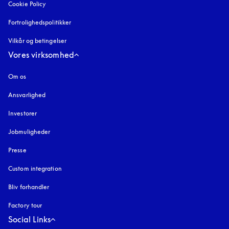
Cookie Policy
åbnes under en ny fane
Fortrolighedspolitikker
åbnes under en ny fane
Vilkår og betingelser
Vores virksomhed
Om os
Ansvarlighed
Investorer
Jobmuligheder
Presse
Custom integration
Bliv forhandler
Factory tour
Social Links