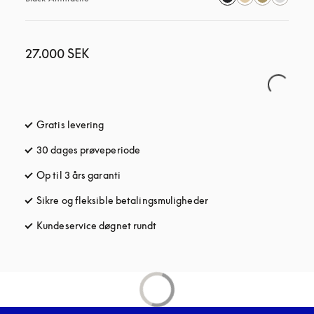
27.000 SEK
Gratis levering
åbnes under en ny fane
30 dages prøveperiode
åbnes under en ny fane
Op til 3 års garanti
åbnes under en ny fane
Sikre og fleksible betalingsmuligheder
åbnes under en ny fane
Kundeservice døgnet rundt
åbnes under en ny fane