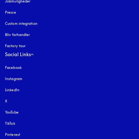
Jobmuligheder
Presse
Custom integration
Bliv forhandler
Factory tour
Social Links
Facebook
Instagram
åbnes under en ny fane
LinkedIn
X
YouTube
åbnes under en ny fane
TikTok
Pinterest