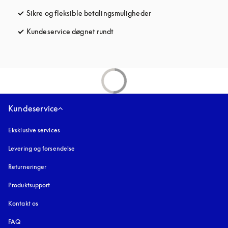
Sikre og fleksible betalingsmuligheder
åbnes under en ny fane
Kundeservice døgnet rundt
åbnes under en ny fane
Kundeservice
Eksklusive services
Levering og forsendelse
Returneringer
Produktsupport
Kontakt os
FAQ