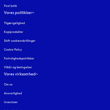
Find butik
Vores politikker
Tilgængelighed
åbnes under en ny fane
Kopiprodukter
åbnes under en ny fane
Skift cookieindstillinger
Cookie Policy
åbnes under en ny fane
Fortrolighedspolitikker
åbnes under en ny fane
Vilkår og betingelser
Vores virksomhed
Om os
Ansvarlighed
Investorer