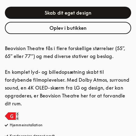
Skab dit eget design
Oplev i butikken
Beovision Theatre fås i flere forskellige størrelser (55”, 
65” eller 77”) og med diverse stativer og beslag.

En komplet lyd- og billedopsætning skabt til 
fordybende filmoplevelser. Med Dolby Atmos, surround 
sound, en 4K OLED-skærm fra LG og design, der kan 
opgraderes, er Beovision Theatre her for at forvandle 
dit rum.
Hjemmeinstallation
Kundeservice døgnet rundt
åbnes under en ny fane