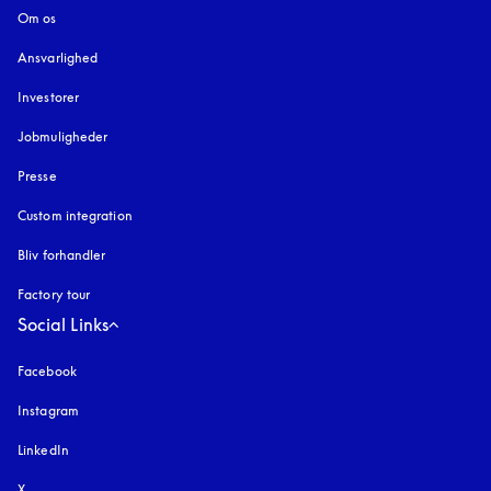
Om os
Ansvarlighed
Investorer
Jobmuligheder
Presse
Custom integration
Bliv forhandler
Factory tour
Social Links
Facebook
Instagram
åbnes under en ny fane
LinkedIn
X