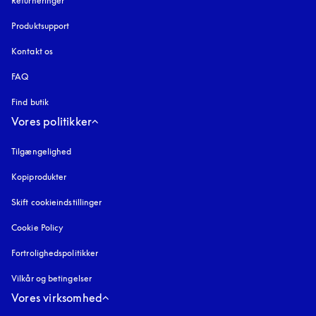
Returneringer
Produktsupport
Kontakt os
FAQ
Find butik
Vores politikker
Tilgængelighed
åbnes under en ny fane
Kopiprodukter
åbnes under en ny fane
Skift cookieindstillinger
Cookie Policy
åbnes under en ny fane
Fortrolighedspolitikker
åbnes under en ny fane
Vilkår og betingelser
Vores virksomhed