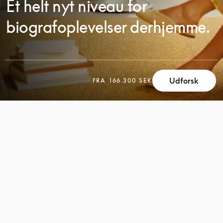
Et helt nyt niveau for
biografoplevelser derhjemme.
Udforsk
FRA
166.300 SEK
SCROLL
SCROLL
FOR
FOR
AT
AT
UDFORSKE
UDFORSKE