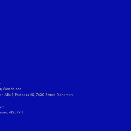
en Tab
uage
:


aj Wendelboe 

n Allé 1, Postboks 40, 7600 Struer, Dänemark

om

mmer: 41257911