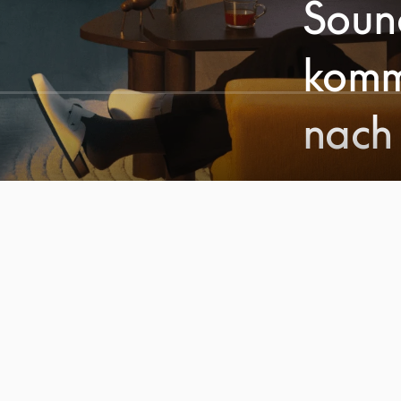
Soun
komm
nach