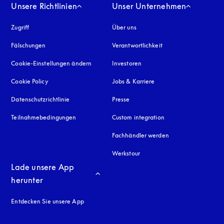
Unsere Richtlinien
Unser Unternehmen
Zugriff
öffnet sich in einem neuen Tab
Über uns
Fälschungen
öffnet sich in einem neuen Tab
Verantwortlichkeit
Cookie-Einstellungen ändern
Investoren
Cookie Policy
öffnet sich in einem neuen Tab
Jobs & Karriere
Datenschutzrichtlinie
öffnet sich in einem neuen Tab
Presse
Teilnahmebedingungen
Custom integration
Fachhändler werden
Werkstour
Lade unsere App 
herunter
Entdecken Sie unsere App
neuen Tab