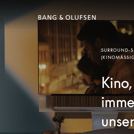
SURROUND-SO
(KINOMÄSSIG
Kino,
immer
unse