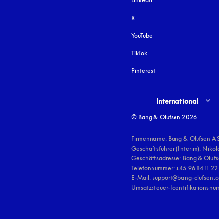
LinkedIn
X
YouTube
öffnet sich in einem neu
TikTok
Pinterest
Select country and lang
International
© Bang & Olufsen 2026
Firmenname: Bang & Olufsen AS
Geschäftsführer (Interim): Nikol
Geschäftsadresse: Bang & Olufse
Telefonnummer: +45 96 84 11 22

E-Mail: support@bang-olufsen.c
Umsatzsteuer-Identifikationsnu