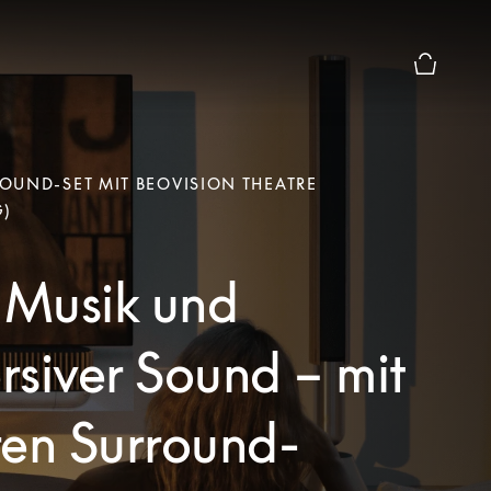
Die modal
UND-SET MIT BEOVISION THEATRE
)
 Musik und
siver Sound – mit
ren Surround-