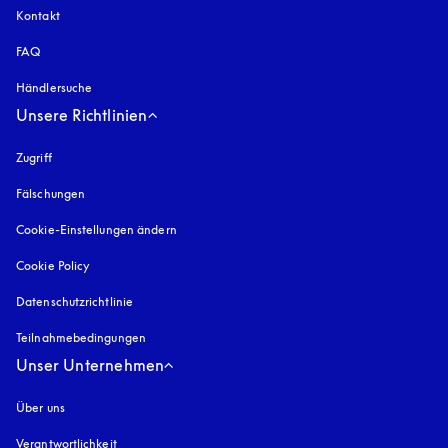
Kontakt
FAQ
Händlersuche
Unsere Richtlinien
Zugriff
öffnet sich in einem neuen Tab
Fälschungen
öffnet sich in einem neuen Tab
Cookie-Einstellungen ändern
Cookie Policy
öffnet sich in einem neuen Tab
Datenschutzrichtlinie
öffnet sich in einem neuen Tab
Teilnahmebedingungen
Unser Unternehmen
Über uns
Verantwortlichkeit