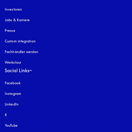
Investoren
Jobs & Karriere
Presse
Custom integration
Fachhändler werden
Werkstour
Social Links
Facebook
Instagram
öffnet sich in einem neuen Tab
LinkedIn
X
YouTube
öffnet sich in einem neuen Tab