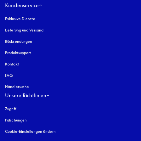
Kundenservice
Exklusive Dienste
Lieferung und Versand
Rücksendungen
Produktsupport
Kontakt
FAQ
Händlersuche
Unsere Richtlinien
Zugriff
öffnet sich in einem neuen Tab
Fälschungen
öffnet sich in einem neuen Tab
Cookie-Einstellungen ändern