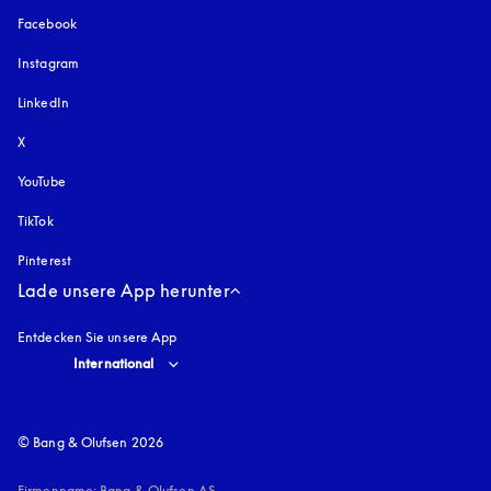
Facebook
Instagram
öffnet sich in einem neuen Tab
LinkedIn
X
YouTube
öffnet sich in einem neuen Tab
TikTok
Pinterest
Lade unsere App herunter
Entdecken Sie unsere App
Select country and language
:
International
© Bang & Olufsen 2026
Firmenname: Bang & Olufsen AS
