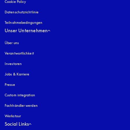
Cookie Policy
öffnet sich in einem neuen Tab
Datenschutzrichtlinie
öffnet sich in einem neuen Tab
Teilnahmebedingungen
Unser Unternehmen
Über uns
Verantwortlichkeit
Investoren
Jobs & Karriere
Presse
Custom integration
Fachhändler werden
Werkstour
Social Links