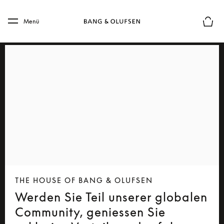
Skip to main content
Skip to main footer
Menü
Die m
THE HOUSE OF BANG & OLUFSEN
Werden Sie Teil unserer globalen
Community, geniessen Sie