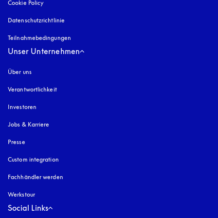
Cookie Policy
öffnet sich in einem neuen Tab
Datenschutzrichtlinie
öffnet sich in einem neuen Tab
Teilnahmebedingungen
Unser Unternehmen
Über uns
Verantwortlichkeit
Investoren
Jobs & Karriere
Presse
Custom integration
Fachhändler werden
Werkstour
Social Links