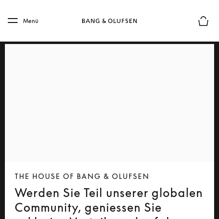
Skip to main content
Skip to main footer
Menü
Die m
THE HOUSE OF BANG & OLUFSEN
Werden Sie Teil unserer globalen
Community, geniessen Sie