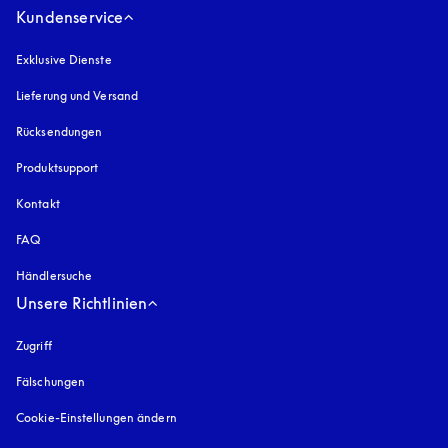
Kundenservice
Exklusive Dienste
Lieferung und Versand
Rücksendungen
Produktsupport
Kontakt
FAQ
Händlersuche
Unsere Richtlinien
Zugriff
öffnet sich in einem neuen Tab
Fälschungen
öffnet sich in einem neuen Tab
Cookie-Einstellungen ändern