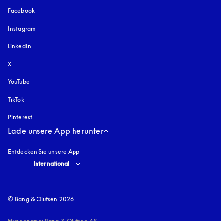
Facebook
Instagram
öffnet sich in einem neuen Tab
LinkedIn
X
YouTube
öffnet sich in einem neuen Tab
TikTok
Pinterest
Lade unsere App herunter
Entdecken Sie unsere App
Select country and language
:
International
© Bang & Olufsen 2026
Firmenname: Bang & Olufsen AS
