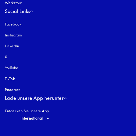
Werkstour
Social Links
Facebook
Instagram
öffnet sich in einem neuen Tab
LinkedIn
X
YouTube
öffnet sich in einem neuen Tab
TikTok
Pinterest
Lade unsere App herunter
Entdecken Sie unsere App
Select country and language
:
International