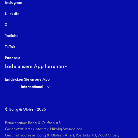
Instagram
öffnet sich in einem neuen Tab
LinkedIn
X
YouTube
öffnet sich in einem neuen Tab
TikTok
Pinterest
Lade unsere App herunter
Entdecken Sie unsere App
Select country and language
:
International
© Bang & Olufsen 2026
Firmenname: Bang & Olufsen AS

Geschäftsführer (Interim): Nikolaj Wendelboe 

Geschäftsadresse: Bang & Olufsen Allé 1, Postboks 40, 7600 Struer, 