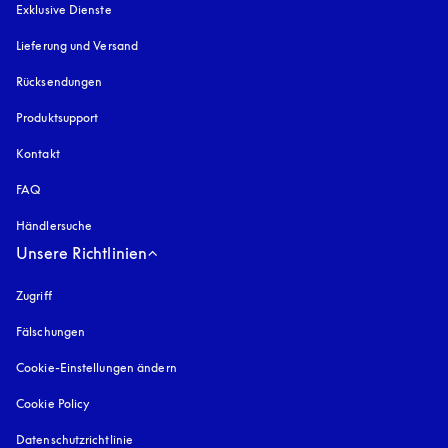
Exklusive Dienste
Lieferung und Versand
Rücksendungen
Produktsupport
Kontakt
FAQ
Händlersuche
Unsere Richtlinien
Zugriff
öffnet sich in einem neuen Tab
Fälschungen
öffnet sich in einem neuen Tab
Cookie-Einstellungen ändern
Cookie Policy
öffnet sich in einem neuen Tab
Datenschutzrichtlinie
öffnet sich in einem neuen Tab