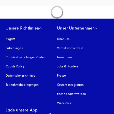
Unsere Richtlinien
Unser Unternehmen
Zugriff
öffnet sich in einem neuen Tab
Über uns
Fälschungen
öffnet sich in einem neuen Tab
Verantwortlichkeit
Cookie-Einstellungen ändern
Investoren
Cookie Policy
öffnet sich in einem neuen Tab
Jobs & Karriere
Datenschutzrichtlinie
öffnet sich in einem neuen Tab
Presse
Teilnahmebedingungen
Custom integration
Fachhändler werden
Werkstour
Lade unsere App 