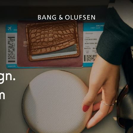
gn.
m