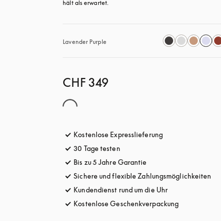
hält als erwartet.
Lavender Purple
CHF 349
Kostenlose Expresslieferung
öffnet sich in ein
30 Tage testen
öffnet sich in einem neuen Tab
Bis zu 5 Jahre Garantie
öffnet sich in einem ne
Sichere und flexible Zahlungsmöglichkeiten
öff
Kundendienst rund um die Uhr
öffnet sich in e
Kostenlose Geschenkverpackung
öffnet sich i