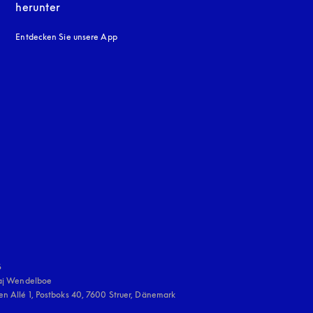
herunter
Entdecken Sie unsere App
neuen Tab
en Tab
uage
:


aj Wendelboe 

n Allé 1, Postboks 40, 7600 Struer, Dänemark
