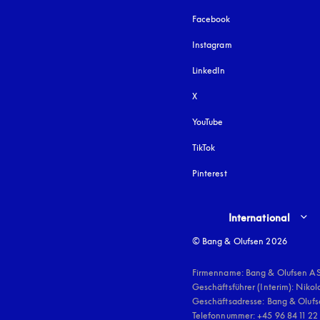
Facebook
Instagram
öffnet sich in einem 
LinkedIn
X
YouTube
öffnet sich in einem neu
TikTok
Pinterest
Select country and lang
International
© Bang & Olufsen 2026
Firmenname: Bang & Olufsen AS
Geschäftsführer (Interim): Nikol
Geschäftsadresse: Bang & Olufse
Telefonnummer: +45 96 84 11 22
