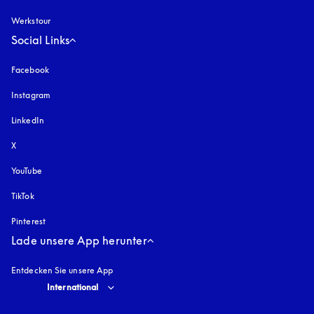
Werkstour
Social Links
Facebook
Instagram
öffnet sich in einem neuen Tab
LinkedIn
X
YouTube
öffnet sich in einem neuen Tab
TikTok
Pinterest
Lade unsere App herunter
Entdecken Sie unsere App
Select country and language
:
International