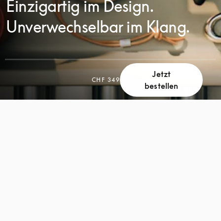
Einzigartig im Design.
Unverwechselbar im Klang.
Jetzt
CHF 349
bestellen
SCROLL
SCROLL
ZUM
ZUM
ENTDECKEN
ENTDECKEN