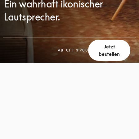
Ein wahrhaft ikonischer
Lautsprecher.
Jetzt
SCROLL
AB
CHF 3'700
bestellen
SCROLL
ZUM
ZUM
ENTDECKEN
ENTDECKEN