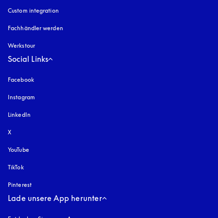
Custom integration
Fachhändler werden
Werkstour
Social Links
Facebook
Instagram
öffnet sich in einem neuen Tab
LinkedIn
X
YouTube
öffnet sich in einem neuen Tab
TikTok
Pinterest
Lade unsere App herunter