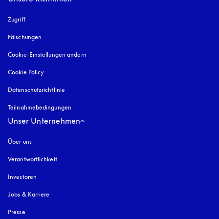
Zugriff
öffnet sich in einem neuen Tab
Fälschungen
öffnet sich in einem neuen Tab
Cookie-Einstellungen ändern
Cookie Policy
öffnet sich in einem neuen Tab
Datenschutzrichtlinie
öffnet sich in einem neuen Tab
Teilnahmebedingungen
Unser Unternehmen
Über uns
Verantwortlichkeit
Investoren
Jobs & Karriere
Presse