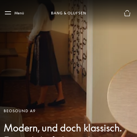
Skip to main content
Skip to main footer
Menü
Die m
BEOSOUND A9
Modern, und doch klassisch.