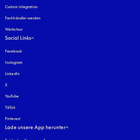
Custom integration
Fachhändler werden
Werkstour
Social Links
Facebook
Instagram
öffnet sich in einem neuen Tab
LinkedIn
X
YouTube
öffnet sich in einem neuen Tab
TikTok
Pinterest
Lade unsere App herunter