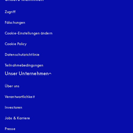
Zugriff
öffnet sich in einem neuen Tab
Fälschungen
öffnet sich in einem neuen Tab
Cookie-Einstellungen ändern
Cookie Policy
öffnet sich in einem neuen Tab
Datenschutzrichtlinie
öffnet sich in einem neuen Tab
Teilnahmebedingungen
Unser Unternehmen
Über uns
Verantwortlichkeit
Investoren
Jobs & Karriere
Presse