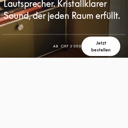
Lautsprecher. Kristallklarer
Sound, der jeden Raum erfüllt.
Jetzt
SCROLL
AB
CHF 3'000
bestellen
SCROLL
ZUM
ZUM
ENTDECKEN
ENTDECKEN