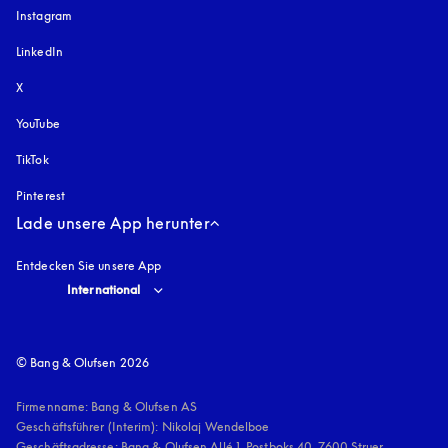
Instagram
öffnet sich in einem neuen Tab
LinkedIn
X
YouTube
öffnet sich in einem neuen Tab
TikTok
Pinterest
Lade unsere App herunter
Entdecken Sie unsere App
Select country and language
:
International
© Bang & Olufsen 2026
Firmenname: Bang & Olufsen AS

Geschäftsführer (Interim): Nikolaj Wendelboe 

Geschäftsadresse: Bang & Olufsen Allé 1, Postboks 40, 7600 Struer, 