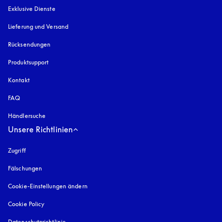
Exklusive Dienste
Lieferung und Versand
Rücksendungen
Produktsupport
Kontakt
FAQ
Händlersuche
Unsere Richtlinien
Zugriff
öffnet sich in einem neuen Tab
Fälschungen
öffnet sich in einem neuen Tab
Cookie-Einstellungen ändern
Cookie Policy
öffnet sich in einem neuen Tab
Datenschutzrichtlinie
öffnet sich in einem neuen Tab