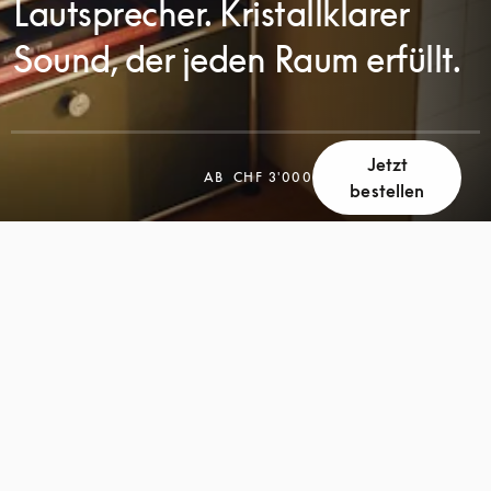
Lautsprecher. Kristallklarer
Sound, der jeden Raum erfüllt.
Jetzt
AB
CHF 3'000
bestellen
SCROLL
SCROLL
ZUM
ZUM
ENTDECKEN
ENTDECKEN