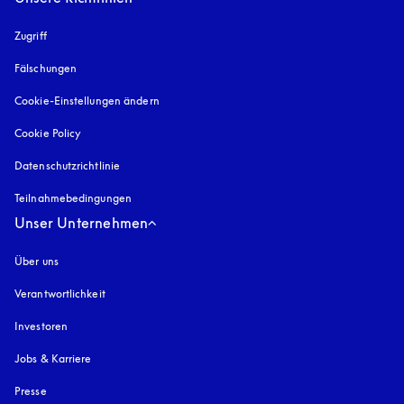
Zugriff
öffnet sich in einem neuen Tab
Fälschungen
öffnet sich in einem neuen Tab
Cookie-Einstellungen ändern
Cookie Policy
öffnet sich in einem neuen Tab
Datenschutzrichtlinie
öffnet sich in einem neuen Tab
Teilnahmebedingungen
Unser Unternehmen
Über uns
Verantwortlichkeit
Investoren
Jobs & Karriere
Presse