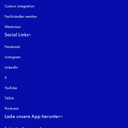
Custom integration
Fachhändler werden
Werkstour
Social Links
Facebook
Instagram
öffnet sich in einem neuen Tab
LinkedIn
X
YouTube
öffnet sich in einem neuen Tab
TikTok
Pinterest
Lade unsere App herunter