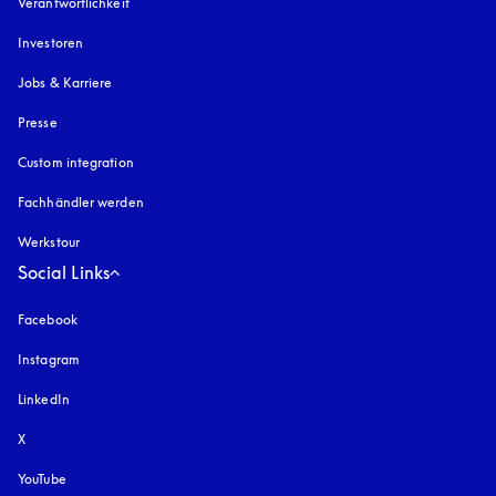
Verantwortlichkeit
Investoren
Jobs & Karriere
Presse
Custom integration
Fachhändler werden
Werkstour
Social Links
Facebook
Instagram
öffnet sich in einem neuen Tab
LinkedIn
X
YouTube
öffnet sich in einem neuen Tab