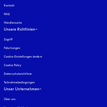
Kontakt
FAQ
Händlersuche
Unsere Richtlinien
Zugriff
öffnet sich in einem neuen Tab
Fälschungen
öffnet sich in einem neuen Tab
Cookie-Einstellungen ändern
Cookie Policy
öffnet sich in einem neuen Tab
Datenschutzrichtlinie
öffnet sich in einem neuen Tab
Teilnahmebedingungen
Unser Unternehmen
Über uns