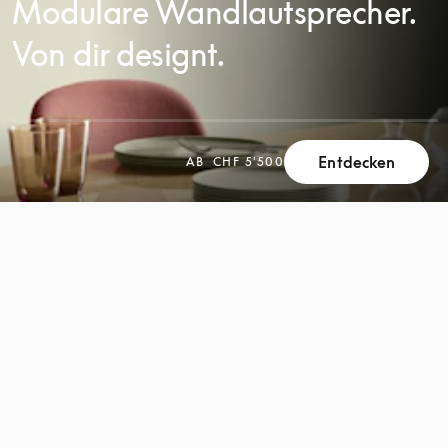
Modulare Wandlautsprecher.
Von dir designt.
Entdecken
AB
CHF 5'500
SCROLL
SCROLL
ZUM
ZUM
ENTDECKEN
ENTDECKEN