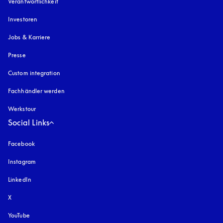
Verantwortlichkeit
Investoren
Jobs & Karriere
Presse
Custom integration
Fachhändler werden
Werkstour
Social Links
Facebook
Instagram
öffnet sich in einem neuen Tab
LinkedIn
X
YouTube
öffnet sich in einem neuen Tab