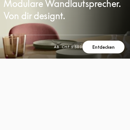
Modulare Wandlautsprecher.
Von dir designt.
Entdecken
AB
CHF 5'500
SCROLL
SCROLL
ZUM
ZUM
ENTDECKEN
ENTDECKEN