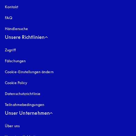
Kontakt
FAQ
Händlersuche
Unsere Richtlinien
Zugriff
öffnet sich in einem neuen Tab
Fälschungen
öffnet sich in einem neuen Tab
Cookie-Einstellungen ändern
Cookie Policy
öffnet sich in einem neuen Tab
Datenschutzrichtlinie
öffnet sich in einem neuen Tab
Teilnahmebedingungen
Unser Unternehmen
Über uns