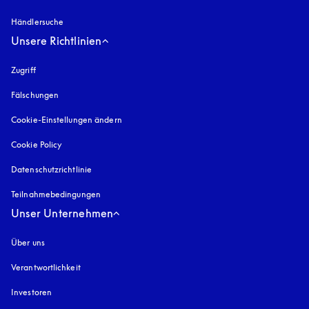
Händlersuche
Unsere Richtlinien
Zugriff
öffnet sich in einem neuen Tab
Fälschungen
öffnet sich in einem neuen Tab
Cookie-Einstellungen ändern
Cookie Policy
öffnet sich in einem neuen Tab
Datenschutzrichtlinie
öffnet sich in einem neuen Tab
Teilnahmebedingungen
Unser Unternehmen
Über uns
Verantwortlichkeit
Investoren