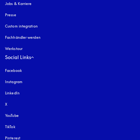
Jobs & Karriere
Presse
Custom integration
Fachhändler werden
Werkstour
Social Links
Facebook
Instagram
öffnet sich in einem neuen Tab
LinkedIn
X
YouTube
öffnet sich in einem neuen Tab
TikTok
Pinterest