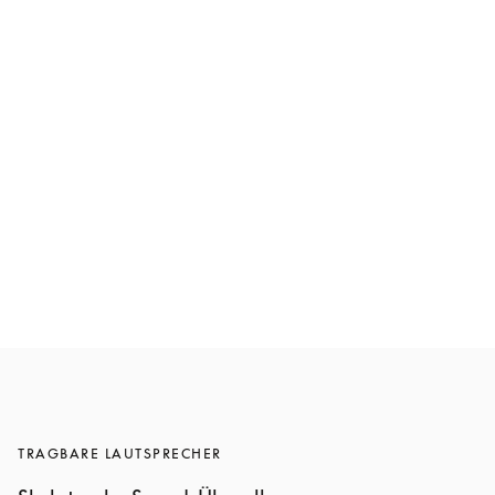
Beosound A5
CHF 1'600
6 Farben
TRAGBARE LAUTSPRECHER