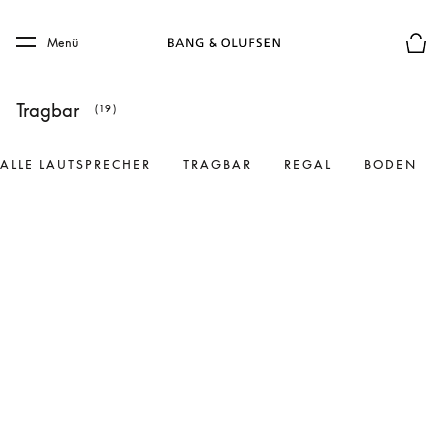
Skip to main content
Skip to main footer
Menü
Die m
Tragbar
(19)
ALLE LAUTSPRECHER
TRAGBAR
REGAL
BODEN