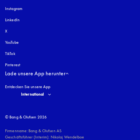
Instagram
öffnet sich in einem neuen Tab
LinkedIn
X
YouTube
öffnet sich in einem neuen Tab
TikTok
Pinterest
Lade unsere App herunter
Entdecken Sie unsere App
Select country and language
:
International
© Bang & Olufsen 2026
Firmenname: Bang & Olufsen AS

Geschäftsführer (Interim): Nikolaj Wendelboe 
