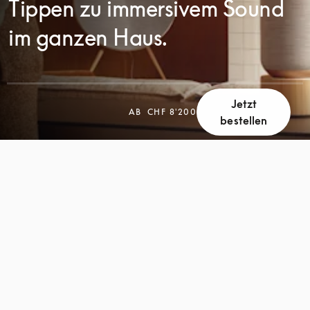
Tippen zu immersivem Sound
im ganzen Haus.
Jetzt
AB
CHF 8'200
bestellen
SCROLL
SCROLL
ZUM
ZUM
ENTDECKEN
ENTDECKEN