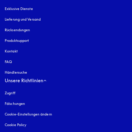
Exklusive Dienste
Lieferung und Versand
Rücksendungen
Produktsupport
Kontakt
FAQ
Händlersuche
Unsere Richtlinien
Zugriff
öffnet sich in einem neuen Tab
Fälschungen
öffnet sich in einem neuen Tab
Cookie-Einstellungen ändern
Cookie Policy
öffnet sich in einem neuen Tab