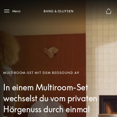
Skip to main content
Skip to main footer
Menü
Die m
MULTIROOM-SET MIT DEM BEOSOUND A9
In einem Multiroom-Set
wechselst du vom privaten
Hörgenuss durch einmal