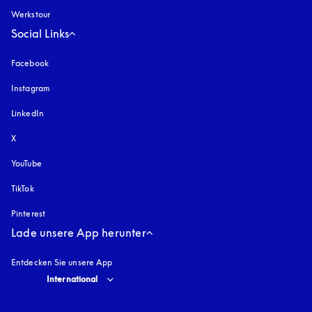
Werkstour
Social Links
Facebook
Instagram
öffnet sich in einem neuen Tab
LinkedIn
X
YouTube
öffnet sich in einem neuen Tab
TikTok
Pinterest
Lade unsere App herunter
Entdecken Sie unsere App
Select country and language
:
International