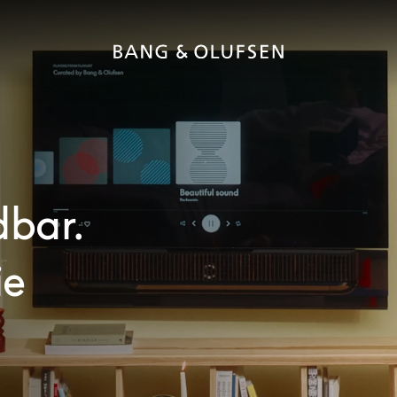
bar.
ie