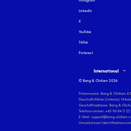
Instagram
öffnet sich in einem 
LinkedIn
X
YouTube
öffnet sich in einem neu
TikTok
Pinterest
Select country and lang
International
© Bang & Olufsen 2026
Firmenname: Bang & Olufsen AS
Geschäftsführer (Interim): Nikol
Geschäftsadresse: Bang & Olufse
Telefonnummer: +45 96 84 11 22

E-Mail: support@bang-olufsen.c
Umsatzsteuer-Identifikationsnu