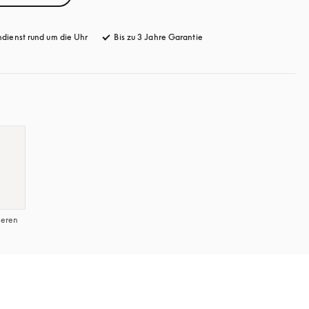
dienst rund um die Uhr
öffnet sich in einem neuen Tab
Bis zu 3 Jahre Garantie
öffnet sich in einem neuen 
ieren