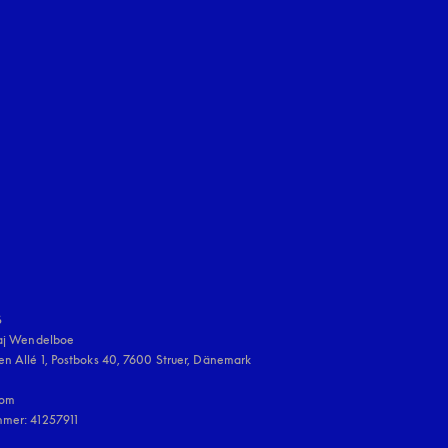
neuen Tab
en Tab
uage
:


aj Wendelboe 

n Allé 1, Postboks 40, 7600 Struer, Dänemark

om

mmer: 41257911