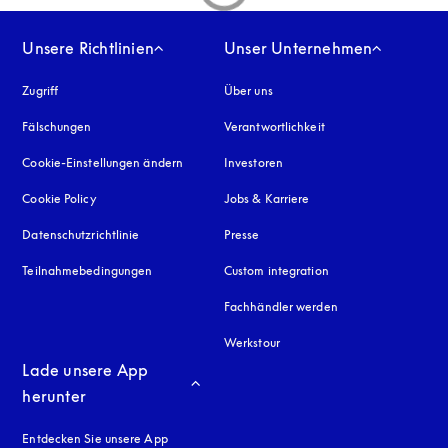
Unsere Richtlinien
Unser Unternehmen
Zugriff
öffnet sich in einem neuen Tab
Über uns
Fälschungen
öffnet sich in einem neuen Tab
Verantwortlichkeit
Cookie-Einstellungen ändern
Investoren
Cookie Policy
öffnet sich in einem neuen Tab
Jobs & Karriere
Datenschutzrichtlinie
öffnet sich in einem neuen Tab
Presse
Teilnahmebedingungen
Custom integration
Fachhändler werden
Werkstour
Lade unsere App 
herunter
Entdecken Sie unsere App