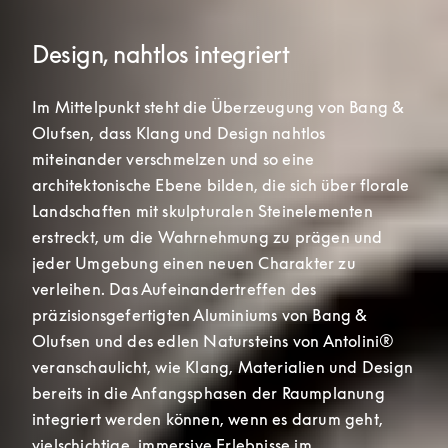
Design, nahtlos integriert
Im Mittelpunkt steht die Überzeugung von Bang & 
Olufsen, dass Klang und Design nahtlos 
miteinander verschmelzen und so eine 
architektonische Ebene bilden, die sich über florale 
Landschaften mit skulpturalen Steinelementen 
erstreckt, um die Wahrnehmung zu prägen und 
jeder Umgebung einen neuen Charakter zu 
verleihen. Das Aufeinandertreffen des 
präzisionsgefertigten Aluminiums von Bang & 
Olufsen und des edlen Natursteins von Antolini® 
veranschaulicht, wie Klang, Materialien und Design 
bereits in die Anfangsphasen der Raumplanung 
integriert werden können, wenn es darum geht, 
vielschichtige, immersive Erlebnisse im 