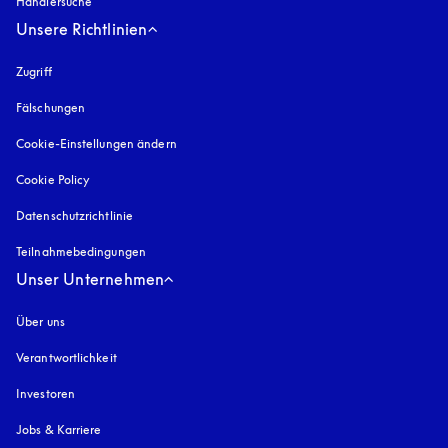
Händlersuche
Unsere Richtlinien
Zugriff
öffnet sich in einem neuen Tab
Fälschungen
öffnet sich in einem neuen Tab
Cookie-Einstellungen ändern
Cookie Policy
öffnet sich in einem neuen Tab
Datenschutzrichtlinie
öffnet sich in einem neuen Tab
Teilnahmebedingungen
Unser Unternehmen
Über uns
Verantwortlichkeit
Investoren
Jobs & Karriere