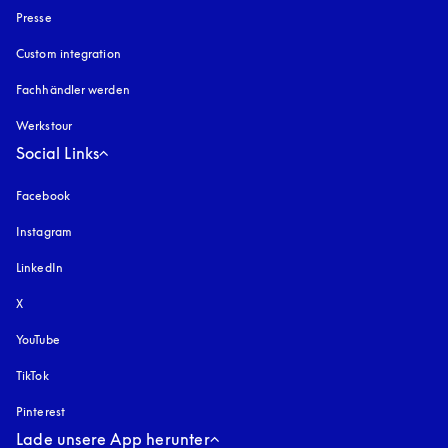
Presse
Custom integration
Fachhändler werden
Werkstour
Social Links
Facebook
Instagram
öffnet sich in einem neuen Tab
LinkedIn
X
YouTube
öffnet sich in einem neuen Tab
TikTok
Pinterest
Lade unsere App herunter