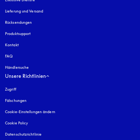
Lieferung und Versand
Rücksendungen
Produktsupport
Kontakt
FAQ
Händlersuche
Unsere Richtlinien
Zugriff
öffnet sich in einem neuen Tab
Fälschungen
öffnet sich in einem neuen Tab
Cookie-Einstellungen ändern
Cookie Policy
öffnet sich in einem neuen Tab
Datenschutzrichtlinie
öffnet sich in einem neuen Tab