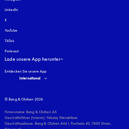
LinkedIn
X
YouTube
öffnet sich in einem neuen Tab
TikTok
Pinterest
Lade unsere App herunter
Entdecken Sie unsere App
Select country and language
:
International
© Bang & Olufsen 2026
Firmenname: Bang & Olufsen AS

Geschäftsführer (Interim): Nikolaj Wendelboe 

Geschäftsadresse: Bang & Olufsen Allé 1, Postboks 40, 7600 Struer, 