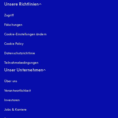
Unsere Richtlinien
Zugriff
öffnet sich in einem neuen Tab
Fälschungen
öffnet sich in einem neuen Tab
Cookie-Einstellungen ändern
Cookie Policy
öffnet sich in einem neuen Tab
Datenschutzrichtlinie
öffnet sich in einem neuen Tab
Teilnahmebedingungen
Unser Unternehmen
Über uns
Verantwortlichkeit
Investoren
Jobs & Karriere