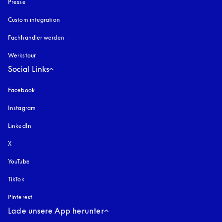
Presse
Custom integration
Fachhändler werden
Werkstour
Social Links
Facebook
Instagram
öffnet sich in einem neuen Tab
LinkedIn
X
YouTube
öffnet sich in einem neuen Tab
TikTok
Pinterest
Lade unsere App herunter