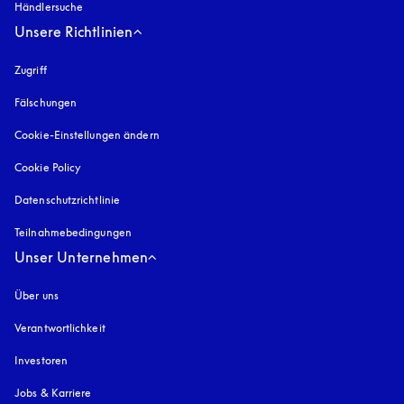
Händlersuche
Unsere Richtlinien
Zugriff
öffnet sich in einem neuen Tab
Fälschungen
öffnet sich in einem neuen Tab
Cookie-Einstellungen ändern
Cookie Policy
öffnet sich in einem neuen Tab
Datenschutzrichtlinie
öffnet sich in einem neuen Tab
Teilnahmebedingungen
Unser Unternehmen
Über uns
Verantwortlichkeit
Investoren
Jobs & Karriere