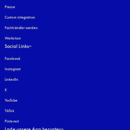
Presse
Custom integration
Fachhändler werden
Werkstour
Social Links
Facebook
Instagram
öffnet sich in einem neuen Tab
LinkedIn
X
YouTube
öffnet sich in einem neuen Tab
TikTok
Pinterest
Lade unsere App herunter