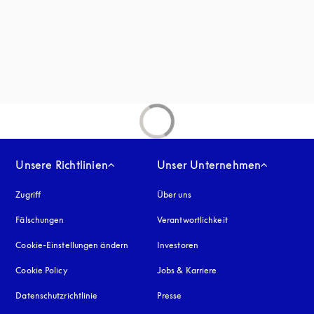
inem neuen Tab
Unsere Richtlinien
Unser Unternehmen
Zugriff
öffnet sich in einem neuen Tab
Über uns
Fälschungen
öffnet sich in einem neuen Tab
Verantwortlichkeit
Cookie-Einstellungen ändern
Investoren
Cookie Policy
öffnet sich in einem neuen Tab
Jobs & Karriere
Datenschutzrichtlinie
öffnet sich in einem neuen Tab
Presse