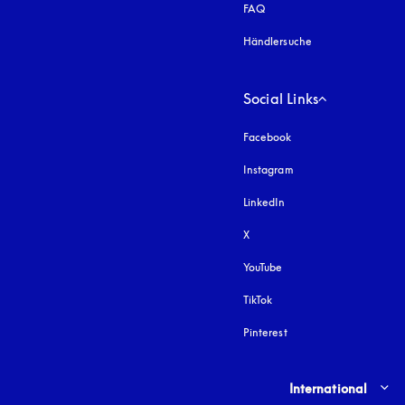
FAQ
Händlersuche
Social Links
Facebook
Instagram
öffnet sich in einem 
LinkedIn
X
YouTube
öffnet sich in einem neu
TikTok
Pinterest
Select country and lang
International