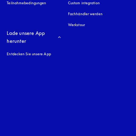
Teilnahmebedingungen
Custom integration
Fachhändler werden
Werkstour
Lade unsere App 
herunter
Entdecken Sie unsere App
neuen Tab
en Tab
uage
: