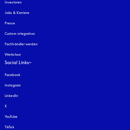
Investoren
Jobs & Karriere
Presse
Custom integration
Fachhändler werden
Werkstour
Social Links
Facebook
Instagram
öffnet sich in einem neuen Tab
LinkedIn
X
YouTube
öffnet sich in einem neuen Tab
TikTok