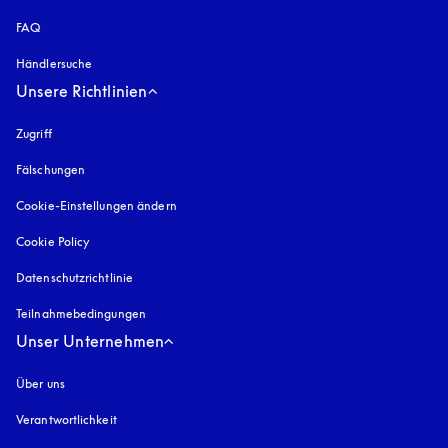
FAQ
Händlersuche
Unsere Richtlinien
Zugriff
öffnet sich in einem neuen Tab
Fälschungen
öffnet sich in einem neuen Tab
Cookie-Einstellungen ändern
Cookie Policy
öffnet sich in einem neuen Tab
Datenschutzrichtlinie
öffnet sich in einem neuen Tab
Teilnahmebedingungen
Unser Unternehmen
Über uns
Verantwortlichkeit