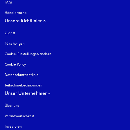
FAQ
Händlersuche
Unsere Richtlinien
Zugriff
öffnet sich in einem neuen Tab
Fälschungen
öffnet sich in einem neuen Tab
Cookie-Einstellungen ändern
Cookie Policy
öffnet sich in einem neuen Tab
Datenschutzrichtlinie
öffnet sich in einem neuen Tab
Teilnahmebedingungen
Unser Unternehmen
Über uns
Verantwortlichkeit
Investoren