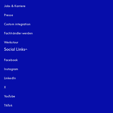
Jobs & Karriere
Presse
Custom integration
Fachhändler werden
Werkstour
Social Links
Facebook
Instagram
öffnet sich in einem neuen Tab
LinkedIn
X
YouTube
öffnet sich in einem neuen Tab
TikTok