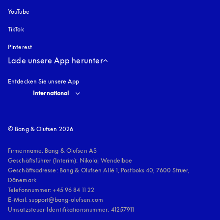
YouTube
öffnet sich in einem neuen Tab
TikTok
Pinterest
Lade unsere App herunter
Entdecken Sie unsere App
Select country and language
:
International
© Bang & Olufsen 2026
Firmenname: Bang & Olufsen AS

Geschäftsführer (Interim): Nikolaj Wendelboe 

Geschäftsadresse: Bang & Olufsen Allé 1, Postboks 40, 7600 Struer, 
Dänemark

Telefonnummer: +45 96 84 11 22

E-Mail: support@bang-olufsen.com

Umsatzsteuer-Identifikationsnummer: 41257911