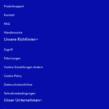
Produktsupport
Kontakt
FAQ
Händlersuche
Unsere Richtlinien
Zugriff
öffnet sich in einem neuen Tab
Fälschungen
öffnet sich in einem neuen Tab
Cookie-Einstellungen ändern
Cookie Policy
öffnet sich in einem neuen Tab
Datenschutzrichtlinie
öffnet sich in einem neuen Tab
Teilnahmebedingungen
Unser Unternehmen