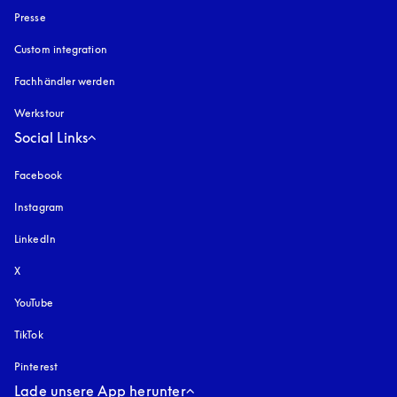
Presse
Custom integration
Fachhändler werden
Werkstour
Social Links
Facebook
Instagram
öffnet sich in einem neuen Tab
LinkedIn
X
YouTube
öffnet sich in einem neuen Tab
TikTok
Pinterest
Lade unsere App herunter