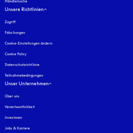
Händlersuche
Unsere Richtlinien
Zugriff
öffnet sich in einem neuen Tab
Fälschungen
öffnet sich in einem neuen Tab
Cookie-Einstellungen ändern
Cookie Policy
öffnet sich in einem neuen Tab
Datenschutzrichtlinie
öffnet sich in einem neuen Tab
Teilnahmebedingungen
Unser Unternehmen
Über uns
Verantwortlichkeit
Investoren
Jobs & Karriere