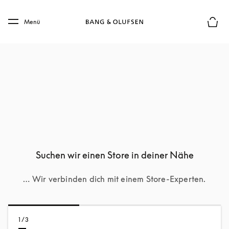
Skip to main content
Skip to main footer
Menü
Die m
Suchen wir einen Store in deiner Nähe
… Wir verbinden dich mit einem Store-Experten.
1/3