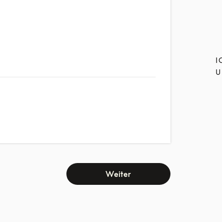
I
U
Weiter