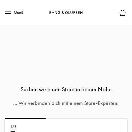
Skip to main content
Skip to main footer
Menü
Die m
Suchen wir einen Store in deiner Nähe
… Wir verbinden dich mit einem Store-Experten.
1/3