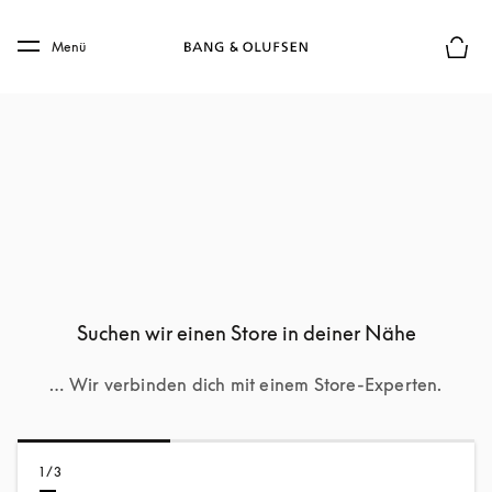
Skip to main content
Skip to main footer
Menü
Die m
Suchen wir einen Store in deiner Nähe
… Wir verbinden dich mit einem Store-Experten.
1/3