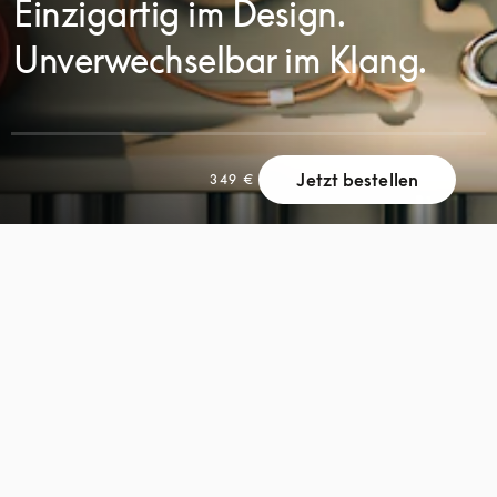
Einzigartig im Design.
Unverwechselbar im Klang.
Jetzt bestellen
349 €
SCROLL
SCROLL
ZUM
ZUM
ENTDECKEN
ENTDECKEN