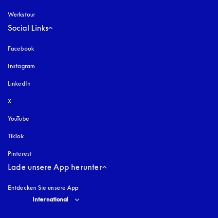
Werkstour
Social Links
Facebook
Instagram
öffnet sich in einem neuen Tab
LinkedIn
X
YouTube
öffnet sich in einem neuen Tab
TikTok
Pinterest
Lade unsere App herunter
Entdecken Sie unsere App
Select country and language
:
International