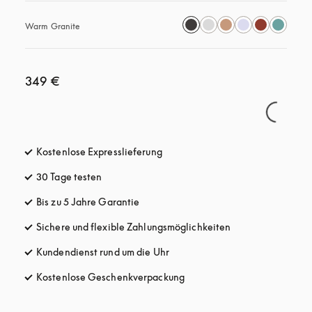
Warm Granite
349 €
Kostenlose Expresslieferung
öffnet sich in einem neuen Tab
30 Tage testen
öffnet sich in einem neuen Tab
Bis zu 5 Jahre Garantie
öffnet sich in einem neuen Tab
Sichere und flexible Zahlungsmöglichkeiten
öffnet sich in ein
Kundendienst rund um die Uhr
öffnet sich in einem neuen Tab
Kostenlose Geschenkverpackung
öffnet sich in einem neuen T