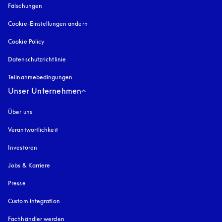
Fälschungen
öffnet sich in einem neuen Tab
Cookie-Einstellungen ändern
Cookie Policy
öffnet sich in einem neuen Tab
Datenschutzrichtlinie
öffnet sich in einem neuen Tab
Teilnahmebedingungen
Unser Unternehmen
Über uns
Verantwortlichkeit
Investoren
Jobs & Karriere
Presse
Custom integration
Fachhändler werden