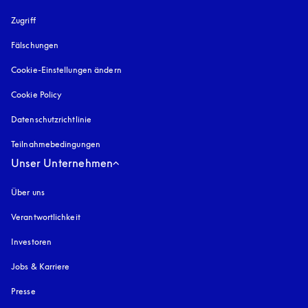
Zugriff
öffnet sich in einem neuen Tab
Fälschungen
öffnet sich in einem neuen Tab
Cookie-Einstellungen ändern
Cookie Policy
öffnet sich in einem neuen Tab
Datenschutzrichtlinie
öffnet sich in einem neuen Tab
Teilnahmebedingungen
Unser Unternehmen
Über uns
Verantwortlichkeit
Investoren
Jobs & Karriere
Presse