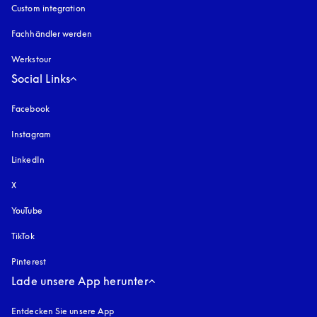
Custom integration
Fachhändler werden
Werkstour
Social Links
Facebook
Instagram
öffnet sich in einem neuen Tab
LinkedIn
X
YouTube
öffnet sich in einem neuen Tab
TikTok
Pinterest
Lade unsere App herunter
Entdecken Sie unsere App