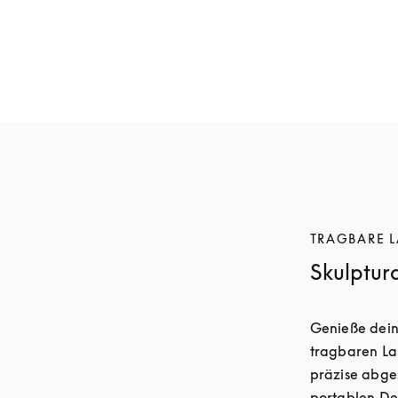
Beosound A5
Beosound A5
1.800 €
1.600 €
6 Farben
6 Farben
TRAGBARE 
Skulptura
Genieße deine
tragbaren Lau
präzise abges
portablen Des