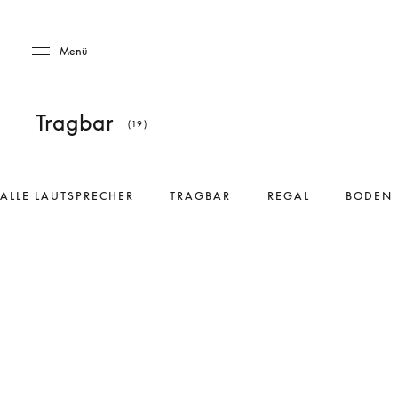
Skip to main content
Skip to main footer
Menü
Tragbar
(19)
ALLE LAUTSPRECHER
TRAGBAR
REGAL
BODEN