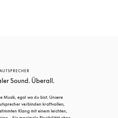
LAUTSPRECHER
ler Sound. Überall.
 Musik, egal wo du bist. Unsere 
tsprecher verbinden kraftvollen, 
timmten Klang mit einem leichten, 
ign – für maximale Flexibilität ohne 