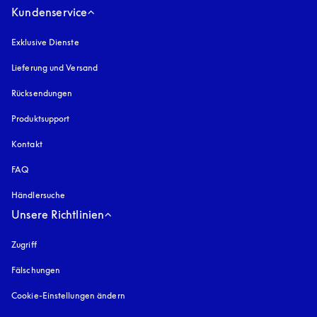
Kundenservice
Exklusive Dienste
Lieferung und Versand
Rücksendungen
Produktsupport
Kontakt
FAQ
Händlersuche
Unsere Richtlinien
Zugriff
öffnet sich in einem neuen Tab
Fälschungen
öffnet sich in einem neuen Tab
Cookie-Einstellungen ändern