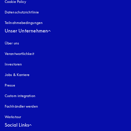
Cookie Policy
öffnet sich in einem neuen Tab
Datenschutzrichtlinie
öffnet sich in einem neuen Tab
Teilnahmebedingungen
Unser Unternehmen
Über uns
Verantwortlichkeit
Investoren
Jobs & Karriere
Presse
Custom integration
Fachhändler werden
Werkstour
Social Links