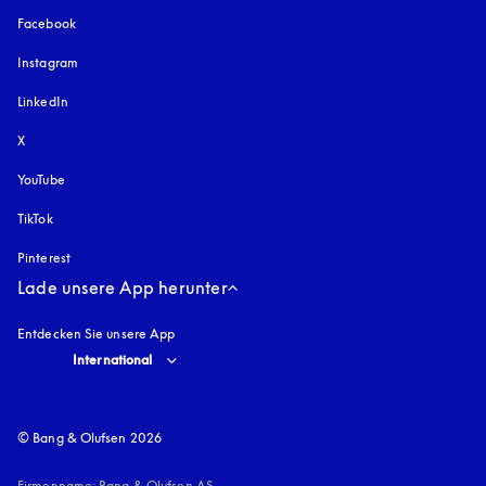
Facebook
Instagram
öffnet sich in einem neuen Tab
LinkedIn
X
YouTube
öffnet sich in einem neuen Tab
TikTok
Pinterest
Lade unsere App herunter
Entdecken Sie unsere App
Select country and language
:
International
© Bang & Olufsen 2026
Firmenname: Bang & Olufsen AS
