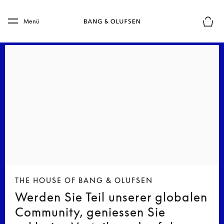
Skip to main content
Skip to main footer
Menü
Die m
THE HOUSE OF BANG & OLUFSEN
Werden Sie Teil unserer globalen
Community, geniessen Sie