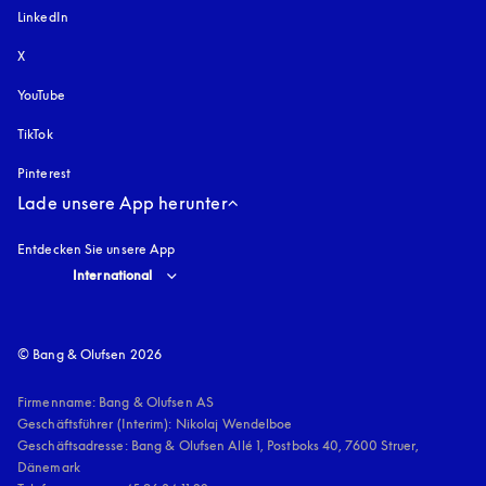
LinkedIn
X
YouTube
öffnet sich in einem neuen Tab
TikTok
Pinterest
Lade unsere App herunter
Entdecken Sie unsere App
Select country and language
:
International
© Bang & Olufsen 2026
Firmenname: Bang & Olufsen AS

Geschäftsführer (Interim): Nikolaj Wendelboe 

Geschäftsadresse: Bang & Olufsen Allé 1, Postboks 40, 7600 Struer, 
Dänemark
