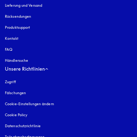
Lieferung und Versand
Rücksendungen
Produktsupport
Kontakt
FAQ
Händlersuche
Unsere Richtlinien
Zugriff
öffnet sich in einem neuen Tab
Fälschungen
öffnet sich in einem neuen Tab
Cookie-Einstellungen ändern
Cookie Policy
öffnet sich in einem neuen Tab
Datenschutzrichtlinie
öffnet sich in einem neuen Tab
Teilnahmebedingungen