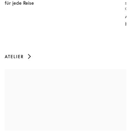
für jede Reise
SO
GE
Au
He
ATELIER