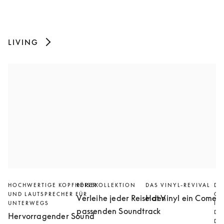
LIVING
HOCHWERTIGE KOPFHÖRER
REISEKOLLEKTION
DAS VINYL-REVIVAL
DI
UND LAUTSPRECHER FÜR
GE
Verleihe jeder Reise den
Hat Vinyl ein Comeb
UNTERWEGS
IN
passenden Soundtrack
DU
Hervorragender Sound
DE