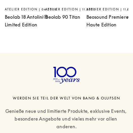
ATELIER EDITION | 04.2026
ATELIER EDITION | 11.2025
ATELIER EDITION | 11.20
AT
Beolab 18 Antolini®
Beolab 90 Titan
Beosound Premiere
Ar
Limited Edition
Haute Edition
WERDEN SIE TEIL DER WELT VON BANG & OLUFSEN
Genieße neue und limitierte Produkte, exklusive Events, 
besondere Angebote und vieles mehr vor allen 
anderen.