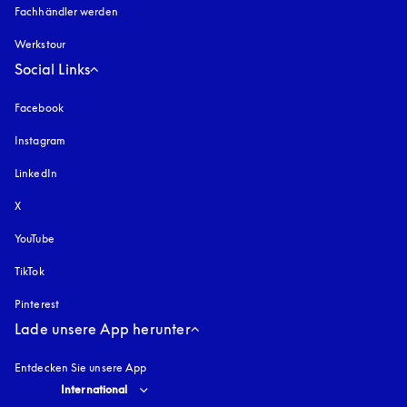
Fachhändler werden
Werkstour
Social Links
Facebook
Instagram
öffnet sich in einem neuen Tab
LinkedIn
X
YouTube
öffnet sich in einem neuen Tab
TikTok
Pinterest
Lade unsere App herunter
Entdecken Sie unsere App
Select country and language
:
International