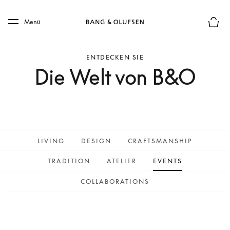
Skip to main content
Skip to main footer
Menü
Die m
ENTDECKEN SIE
Die Welt von B&O
LIVING
DESIGN
CRAFTSMANSHIP
TRADITION
ATELIER
EVENTS
COLLABORATIONS