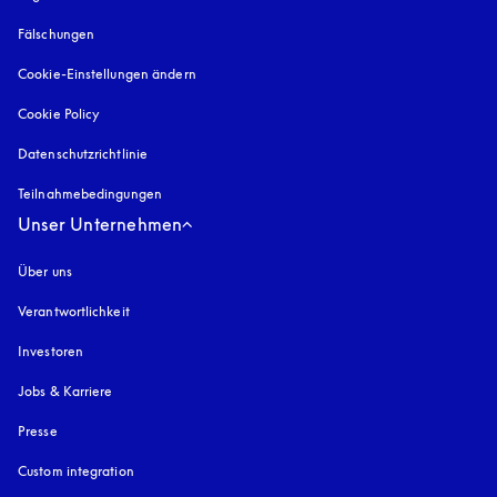
Fälschungen
öffnet sich in einem neuen Tab
Cookie-Einstellungen ändern
Cookie Policy
öffnet sich in einem neuen Tab
Datenschutzrichtlinie
öffnet sich in einem neuen Tab
Teilnahmebedingungen
Unser Unternehmen
Über uns
Verantwortlichkeit
Investoren
Jobs & Karriere
Presse
Custom integration