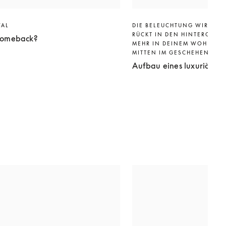
VAL
DIE BELEUCHTUNG WIRD GED
RÜCKT IN DEN HINTERGRUND
 Comeback?
MEHR IN DEINEM WOHNZIM
MITTEN IM GESCHEHEN.
Aufbau eines luxuriösen