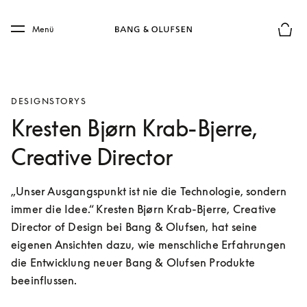
Skip to main content
Skip to main footer
Menü
Die m
DESIGNSTORYS
Kresten Bjørn Krab-Bjerre,
Creative Director
„Unser Ausgangspunkt ist nie die Technologie, sondern 
immer die Idee.“ Kresten Bjørn Krab-Bjerre, Creative 
Director of Design bei Bang & Olufsen, hat seine 
eigenen Ansichten dazu, wie menschliche Erfahrungen 
die Entwicklung neuer Bang & Olufsen Produkte 
beeinflussen.