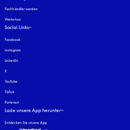
Fachhändler werden
Werkstour
Social Links
Facebook
Instagram
öffnet sich in einem neuen Tab
LinkedIn
X
YouTube
öffnet sich in einem neuen Tab
TikTok
Pinterest
Lade unsere App herunter
Entdecken Sie unsere App
Select country and language
:
International