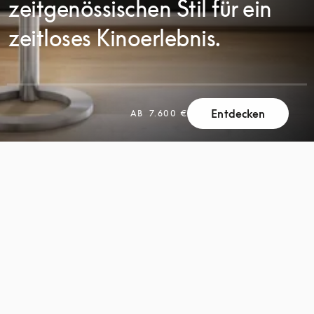
zeitgenössischen Stil für ein
zeitloses Kinoerlebnis.
Entdecken
AB
7.600 €
SCROLL
SCROLL
ZUM
ZUM
ENTDECKEN
ENTDECKEN