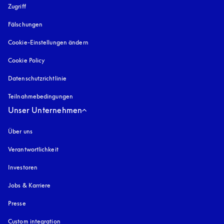
Zugriff
öffnet sich in einem neuen Tab
Fälschungen
öffnet sich in einem neuen Tab
Cookie-Einstellungen ändern
Cookie Policy
öffnet sich in einem neuen Tab
Datenschutzrichtlinie
öffnet sich in einem neuen Tab
Teilnahmebedingungen
Unser Unternehmen
Über uns
Verantwortlichkeit
Investoren
Jobs & Karriere
Presse
Custom integration