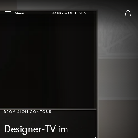
Skip to main content
Skip to main footer
Menü
Die m
BEOVISION CONTOUR
Designer-TV im