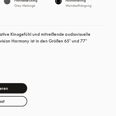
Frontabdeckung
Positionierung
Grey Melangé
Wandaufhängung
ative Kinogefühl und mitreißende audiovisuelle 
vision Harmony ist in den Größen 65" und 77" 
ieren
bst