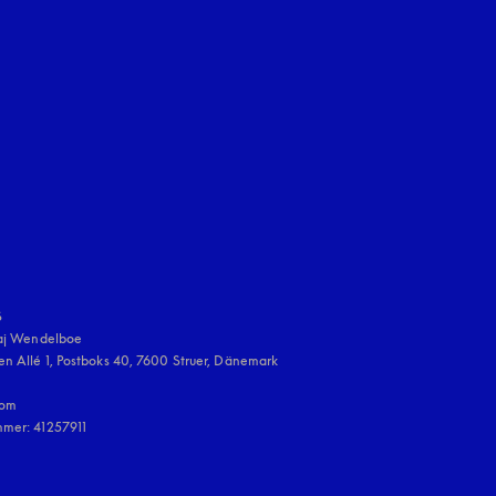
en Tab
uage
:


aj Wendelboe 

n Allé 1, Postboks 40, 7600 Struer, Dänemark

om

mmer: 41257911