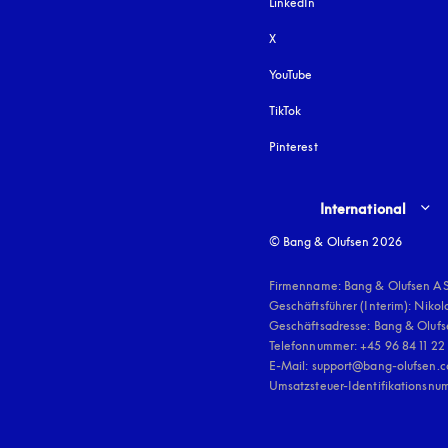
LinkedIn
X
YouTube
öffnet sich in einem neu
TikTok
Pinterest
Select country and lang
International
© Bang & Olufsen 2026
Firmenname: Bang & Olufsen AS
Geschäftsführer (Interim): Nikol
Geschäftsadresse: Bang & Olufse
Telefonnummer: +45 96 84 11 22

E-Mail: support@bang-olufsen.c
Umsatzsteuer-Identifikationsnu