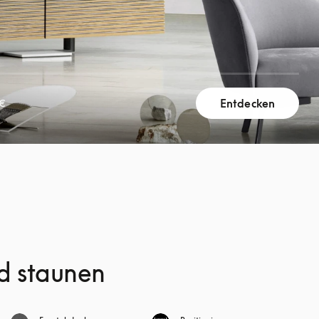
Entdecken
 €
d staunen