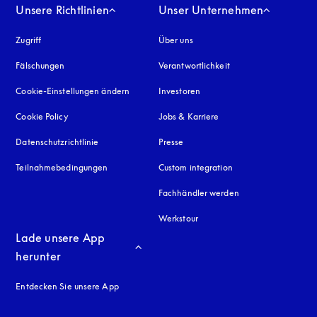
Unsere Richtlinien
Unser Unternehmen
Zugriff
öffnet sich in einem neuen Tab
Über uns
Fälschungen
öffnet sich in einem neuen Tab
Verantwortlichkeit
Cookie-Einstellungen ändern
Investoren
Cookie Policy
öffnet sich in einem neuen Tab
Jobs & Karriere
Datenschutzrichtlinie
öffnet sich in einem neuen Tab
Presse
Teilnahmebedingungen
Custom integration
Fachhändler werden
Werkstour
Lade unsere App 
herunter
Entdecken Sie unsere App
neuen Tab