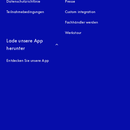
Datenschutzrichtlinie
öffnet sich in einem neuen Tab
Presse
Teilnahmebedingungen
Custom integration
Fachhändler werden
Werkstour
Lade unsere App 
herunter
Entdecken Sie unsere App
neuen Tab
en Tab