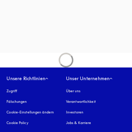
inem neuen Tab
Unsere Richtlinien
Unser Unternehmen
Zugriff
öffnet sich in einem neuen Tab
Über uns
Fälschungen
öffnet sich in einem neuen Tab
Verantwortlichkeit
Cookie-Einstellungen ändern
Investoren
Cookie Policy
öffnet sich in einem neuen Tab
Jobs & Karriere