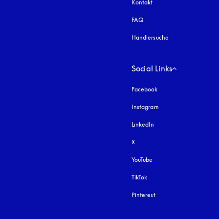
Kontakt
FAQ
Händlersuche
Social Links
Facebook
Instagram
öffnet sich in einem 
LinkedIn
X
YouTube
öffnet sich in einem neu
TikTok
Pinterest