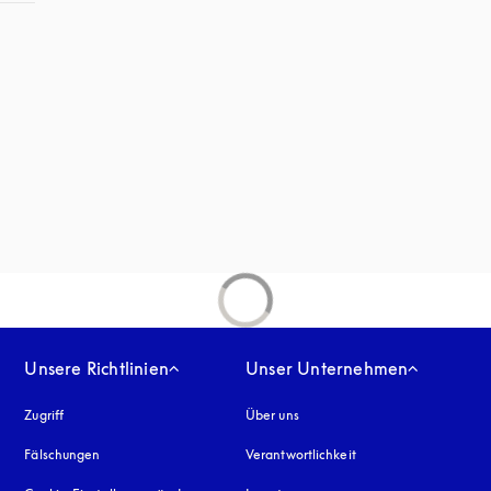
net sich in einem neuen Tab
inem neuen Tab
Unsere Richtlinien
Unser Unternehmen
Zugriff
öffnet sich in einem neuen Tab
Über uns
Fälschungen
öffnet sich in einem neuen Tab
Verantwortlichkeit