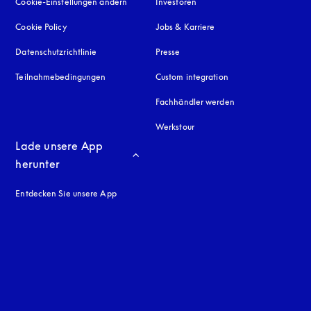
Cookie-Einstellungen ändern
Investoren
Cookie Policy
öffnet sich in einem neuen Tab
Jobs & Karriere
Datenschutzrichtlinie
öffnet sich in einem neuen Tab
Presse
Teilnahmebedingungen
Custom integration
Fachhändler werden
Werkstour
Lade unsere App 
herunter
Entdecken Sie unsere App
neuen Tab
en Tab