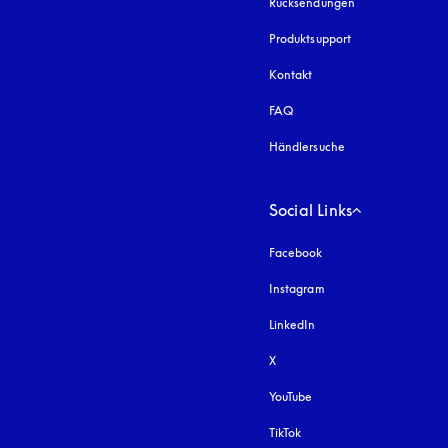
Rücksendungen
Produktsupport
Kontakt
FAQ
Händlersuche
Social Links
Facebook
Instagram
öffnet sich in einem 
LinkedIn
X
YouTube
öffnet sich in einem neu
TikTok