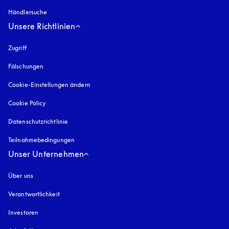
Händlersuche
Unsere Richtlinien
Zugriff
öffnet sich in einem neuen Tab
Fälschungen
öffnet sich in einem neuen Tab
Cookie-Einstellungen ändern
Cookie Policy
öffnet sich in einem neuen Tab
Datenschutzrichtlinie
öffnet sich in einem neuen Tab
Teilnahmebedingungen
Unser Unternehmen
Über uns
Verantwortlichkeit
Investoren