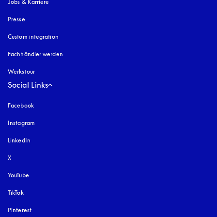
Jobs & Karriere
Presse
Custom integration
Fachhändler werden
Werkstour
Social Links
Facebook
Instagram
öffnet sich in einem neuen Tab
LinkedIn
X
YouTube
öffnet sich in einem neuen Tab
TikTok
Pinterest