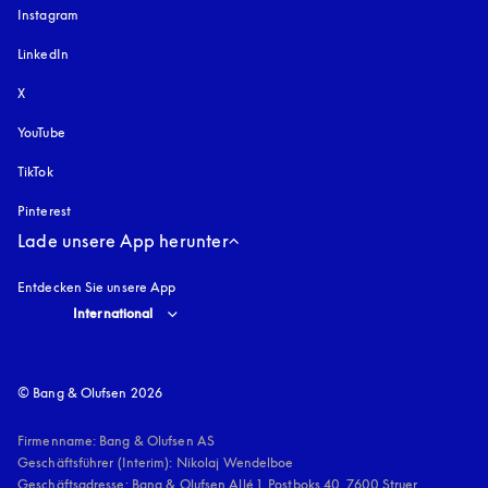
Instagram
öffnet sich in einem neuen Tab
LinkedIn
X
YouTube
öffnet sich in einem neuen Tab
TikTok
Pinterest
Lade unsere App herunter
Entdecken Sie unsere App
Select country and language
:
International
© Bang & Olufsen 2026
Firmenname: Bang & Olufsen AS

Geschäftsführer (Interim): Nikolaj Wendelboe 

Geschäftsadresse: Bang & Olufsen Allé 1, Postboks 40, 7600 Struer, 