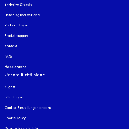
Exklusive Dienste
Lieferung und Versand
Rücksendungen
Produktsupport
Kontakt
FAQ
Händlersuche
Unsere Richtlinien
Zugriff
öffnet sich in einem neuen Tab
Fälschungen
öffnet sich in einem neuen Tab
Cookie-Einstellungen ändern
Cookie Policy
öffnet sich in einem neuen Tab
Datenschutzrichtlinie
öffnet sich in einem neuen Tab