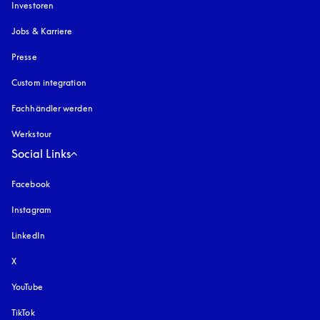
Investoren
Jobs & Karriere
Presse
Custom integration
Fachhändler werden
Werkstour
Social Links
Facebook
Instagram
öffnet sich in einem neuen Tab
LinkedIn
X
YouTube
öffnet sich in einem neuen Tab
TikTok