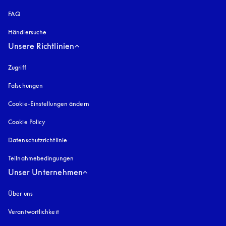
FAQ
Händlersuche
Unsere Richtlinien
Zugriff
öffnet sich in einem neuen Tab
Fälschungen
öffnet sich in einem neuen Tab
Cookie-Einstellungen ändern
Cookie Policy
öffnet sich in einem neuen Tab
Datenschutzrichtlinie
öffnet sich in einem neuen Tab
Teilnahmebedingungen
Unser Unternehmen
Über uns
Verantwortlichkeit